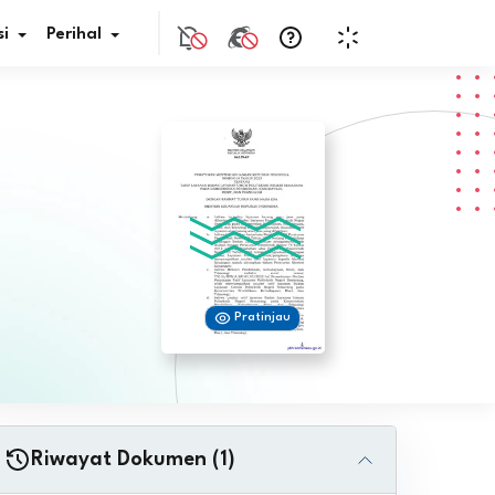
i
Perihal
if Bunga
s Pajak
ita
Pratinjau
nal HKN
tistik
nghargaan JDIH
Riwayat Dokumen (1)