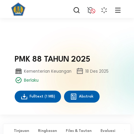
PMK 88 TAHUN 2025
Kementerian Keuangan
18 Des 2025
Berlaku
Fulltext
(1 MB)
Abstrak
Tinjauan
Ringkasan
Files & Tautan
Evaluasi
✨ Ta