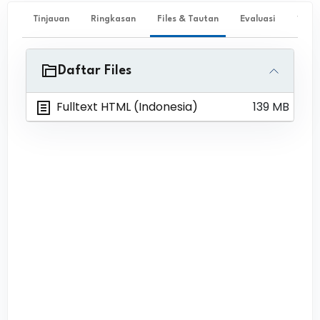
Tinjauan
Ringkasan
Files & Tautan
Evaluasi
✨ Ta
Daftar Files
Fulltext HTML (Indonesia)
139 MB