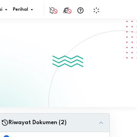
i
Perihal
if Bunga
s Pajak
ita
nal HKN
tistik
nghargaan JDIH
Riwayat Dokumen (2)