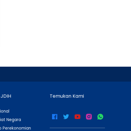
 JDIH
Temukan Kami
ional
iat Negara
 Perekonomian