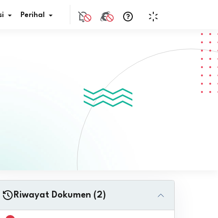
i
Perihal
if Bunga
s Pajak
ita
nal HKN
tistik
nghargaan JDIH
Riwayat Dokumen (2)