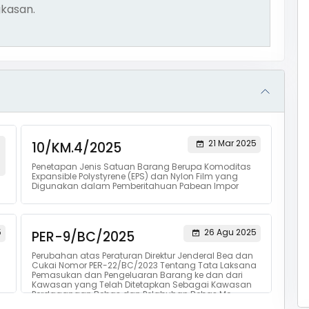
kasan.
21 Mar 2025
10/KM.4/2025
Penetapan Jenis Satuan Barang Berupa Komoditas
Expansible Polystyrene (EPS) dan Nylon Film yang
Digunakan dalam Pemberitahuan Pabean Impor
5
26 Agu 2025
PER-9/BC/2025
Perubahan atas Peraturan Direktur Jenderal Bea dan
Cukai Nomor PER-22/BC/2023 Tentang Tata Laksana
Pemasukan dan Pengeluaran Barang ke dan dari
Kawasan yang Telah Ditetapkan Sebagai Kawasan
Perdagangan Bebas dan Pelabuhan Bebas Me...