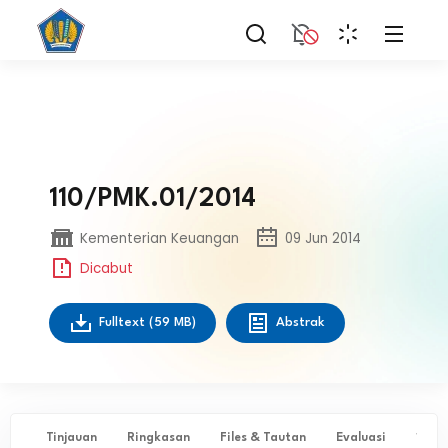
110/PMK.01/2014
Kementerian Keuangan
09 Jun 2014
Dicabut
Fulltext
(59 MB)
Abstrak
Tinjauan
Ringkasan
Files & Tautan
Evaluasi
✨ Ta