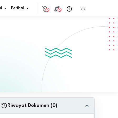
i
Perihal
if Bunga
s Pajak
ita
nal HKN
tistik
nghargaan JDIH
Riwayat Dokumen (0)