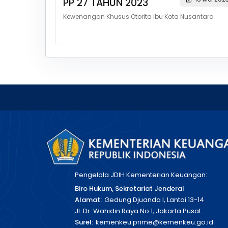
PP 27 TAHUN 2023
Kewenangan Khusus Otorita Ibu Kota Nusantara
Pengelola JDIH Kementerian Keuangan:
Biro Hukum, Sekretariat Jenderal
Alamat:
Gedung Djuanda I, Lantai 13-14
Jl. Dr. Wahidin Raya No 1, Jakarta Pusat
Surel:
kemenkeu.prime@kemenkeu.go.id