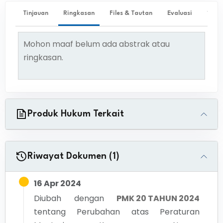
Tinjauan
Ringkasan
Files & Tautan
Evaluasi
✨ Ta
Mohon maaf belum ada abstrak atau
ringkasan.
Produk Hukum Terkait
Riwayat Dokumen (1)
16 Apr 2024
Diubah dengan
PMK 20 TAHUN 2024
tentang
Perubahan atas Peraturan