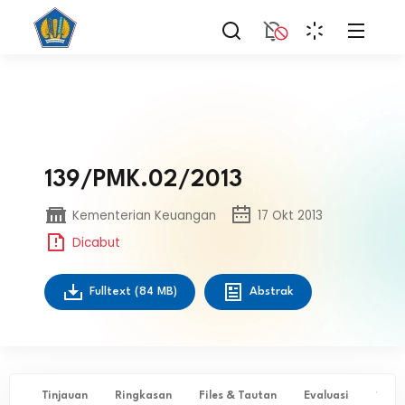
139/PMK.02/2013
Kementerian Keuangan
17 Okt 2013
Dicabut
Fulltext
(84 MB)
Abstrak
Tinjauan
Ringkasan
Files & Tautan
Evaluasi
✨ Ta