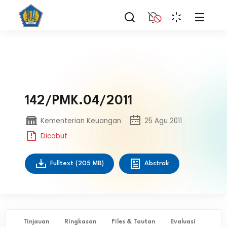
142/PMK.04/2011
Kementerian Keuangan
25 Agu 2011
Dicabut
Fulltext
(205 MB)
Abstrak
Tinjauan
Ringkasan
Files & Tautan
Evaluasi
✨ Ta