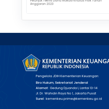
Petunjuk Teknis Dana Alokasi Khusus Fisik Tahun
Anggaran 2023
Pengelola JDIH Kementerian Keuangan:
Biro Hukum, Sekretariat Jenderal
Alamat:
Gedung Djuanda I, Lantai 13-14
Jl. Dr. Wahidin Raya No 1, Jakarta Pusat
Surel:
kemenkeu.prime@kemenkeu.go.id