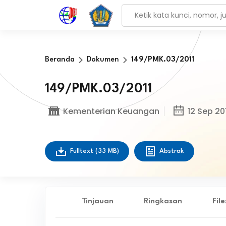
Beranda
Dokumen
149/PMK.03/2011
149/PMK.03/2011
Kementerian Keuangan
12 Sep 201
Fulltext
(33 MB)
Abstrak
Tinjauan
Ringkasan
Fil