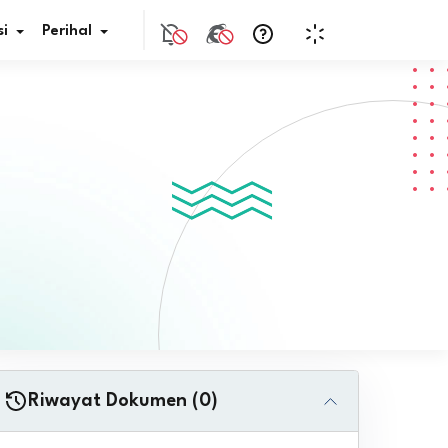
i
Perihal
if Bunga
s Pajak
ita
nal HKN
tistik
nghargaan JDIH
Riwayat Dokumen (0)