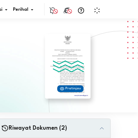
i
Perihal
if Bunga
s Pajak
ita
Pratinjau
nal HKN
tistik
nghargaan JDIH
Riwayat Dokumen (2)