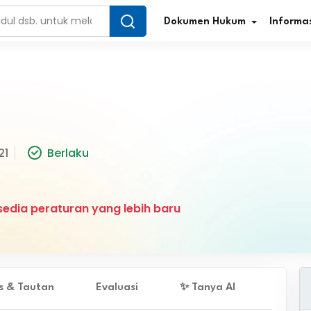
Dokumen Hukum
Informas
Infografis Regulasi
Tar
21
Berlaku
Simplifikasi Regulasi
Kur
Direktori Regulasi
Ber
edia peraturan yang lebih baru
Program Perencanaan
Jur
Penelitian/Pengkajian Hukum
Sta
Video Sosialisasi
Pe
es & Tautan
Evaluasi
✨ Tanya AI
Kamus Hukum