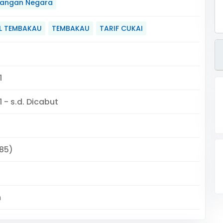
angan Negara
IL TEMBAKAU
TEMBAKAU
TARIF CUKAI
1
 - s.d. Dicabut
385)
m