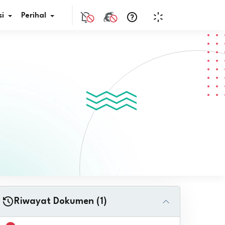
i
Perihal
if Bunga
s Pajak
ita
nal HKN
tistik
nghargaan JDIH
Riwayat Dokumen (1)