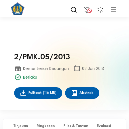
2/PMK.05/2013
Kementerian Keuangan
02 Jan 2013
Berlaku
Fulltext
(116 MB)
Abstrak
Tinjauan
Ringkasan
Files & Tautan
Evaluasi
✨ Ta