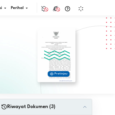
i
Perihal
if Bunga
s Pajak
ita
Pratinjau
nal HKN
tistik
nghargaan JDIH
Riwayat Dokumen (3)