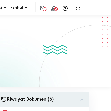
i
Perihal
if Bunga
s Pajak
ita
nal HKN
tistik
nghargaan JDIH
Riwayat Dokumen (6)