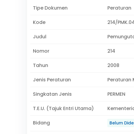
Tipe Dokumen
Peraturan
Kode
214/PMK.0
Judul
Pemunguta
Nomor
214
Tahun
2008
Jenis Peraturan
Peraturan 
Singkatan Jenis
PERMEN
T.E.U. (Tajuk Entri Utama)
Kementeri
Bidang
Belum Didef