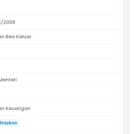
4/2008
n Bea Keluar.
Menteri
an Keuangan
inisikan