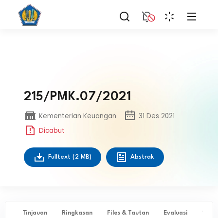
215/PMK.07/2021
Kementerian Keuangan
31 Des 2021
Dicabut
Fulltext
(2 MB)
Abstrak
Tinjauan
Ringkasan
Files & Tautan
Evaluasi
✨ Ta