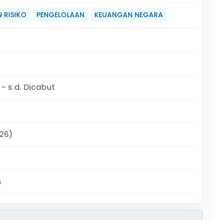
 RISIKO
PENGELOLAAN
KEUANGAN NEGARA
 - s.d. Dicabut
526)
m