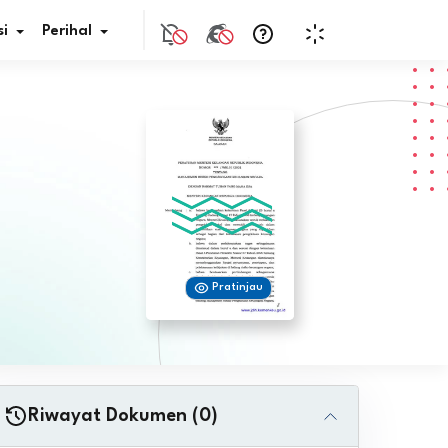
i
Perihal
if Bunga
s Pajak
ita
Pratinjau
nal HKN
tistik
nghargaan JDIH
Riwayat Dokumen (0)