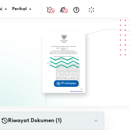
i
Perihal
if Bunga
s Pajak
ita
Pratinjau
nal HKN
tistik
nghargaan JDIH
Riwayat Dokumen (1)