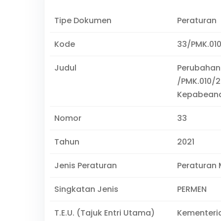
Tipe Dokumen
Peraturan
Kode
33/PMK.010
Judul
Perubahan
/PMK.010/2
Kepabeana
Nomor
33
Tahun
2021
Jenis Peraturan
Peraturan 
Singkatan Jenis
PERMEN
T.E.U. (Tajuk Entri Utama)
Kementeri