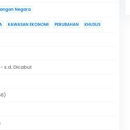
angan Negara
A
KAWASAN EKONOMI
PERUBAHAN
KHUSUS
 - s.d. Dicabut
56)
m