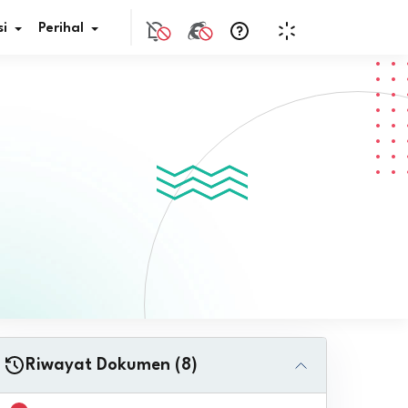
i
Perihal
if Bunga
s Pajak
ita
nal HKN
tistik
nghargaan JDIH
Riwayat Dokumen (8)