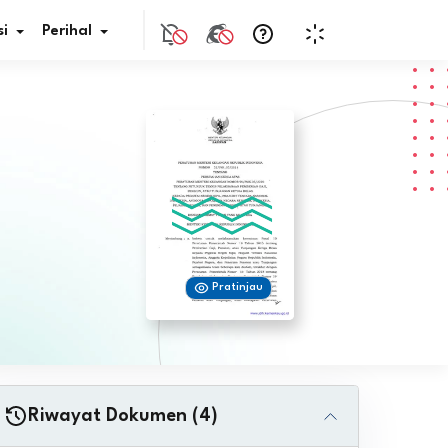
i
Perihal
if Bunga
s Pajak
ita
Pratinjau
nal HKN
tistik
nghargaan JDIH
Riwayat Dokumen (4)