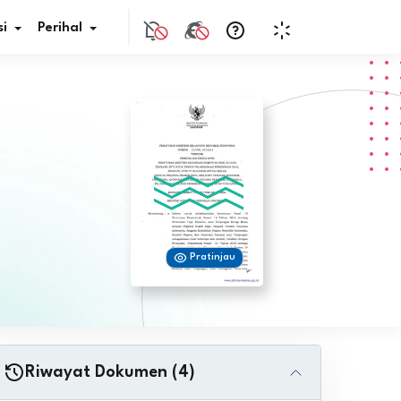
i
Perihal
if Bunga
s Pajak
ita
Pratinjau
nal HKN
tistik
nghargaan JDIH
Riwayat Dokumen (4)