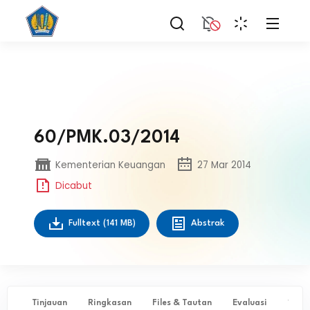
60/PMK.03/2014
Kementerian Keuangan
27 Mar 2014
Dicabut
Fulltext
(141 MB)
Abstrak
Tinjauan
Ringkasan
Files & Tautan
Evaluasi
✨ Ta