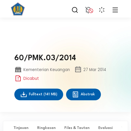
60/PMK.03/2014
Kementerian Keuangan
27 Mar 2014
Dicabut
Fulltext
(141 MB)
Abstrak
Tinjauan
Ringkasan
Files & Tautan
Evaluasi
✨ Ta