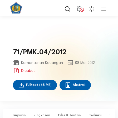
71/PMK.04/2012
Kementerian Keuangan
08 Mei 2012
Dicabut
Fulltext
(68 MB)
Abstrak
Tinjauan
Ringkasan
Files & Tautan
Evaluasi
✨ Ta