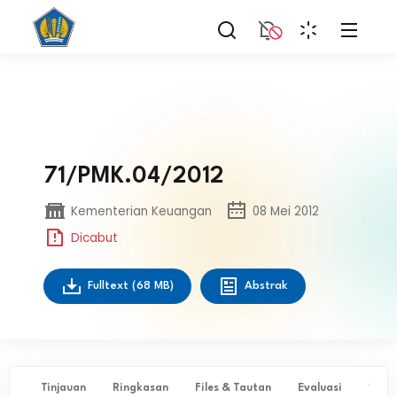
71/PMK.04/2012
Kementerian Keuangan
08 Mei 2012
Dicabut
Fulltext
(68 MB)
Abstrak
Tinjauan
Ringkasan
Files & Tautan
Evaluasi
✨ Ta