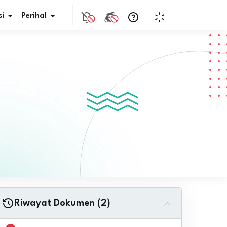
i
Perihal
if Bunga
s Pajak
ita
nal HKN
tistik
nghargaan JDIH
Riwayat Dokumen (2)