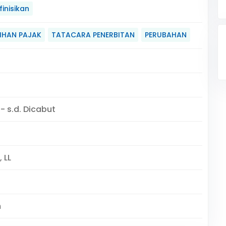
inisikan
IHAN PAJAK
TATACARA PENERBITAN
PERUBAHAN
 - s.d. Dicabut
 LL
m