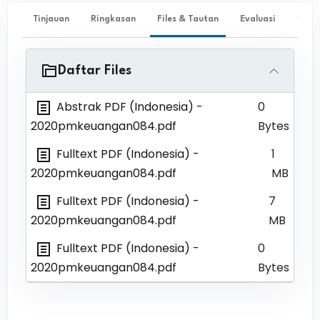
Tinjauan
Ringkasan
Files & Tautan
Evaluasi
✨ Ta
Daftar Files
Abstrak PDF (Indonesia)
-
0
2020pmkeuangan084.pdf
Bytes
Fulltext PDF (Indonesia)
-
1
2020pmkeuangan084.pdf
MB
Fulltext PDF (Indonesia)
-
7
2020pmkeuangan084.pdf
MB
Fulltext PDF (Indonesia)
-
0
2020pmkeuangan084.pdf
Bytes