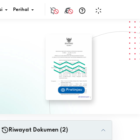
i
Perihal
if Bunga
s Pajak
ita
Pratinjau
nal HKN
tistik
nghargaan JDIH
Riwayat Dokumen (2)