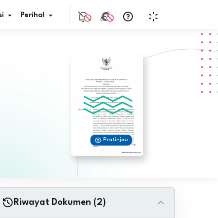
i
Perihal
if Bunga
s Pajak
ita
Pratinjau
nal HKN
tistik
nghargaan JDIH
Riwayat Dokumen (2)