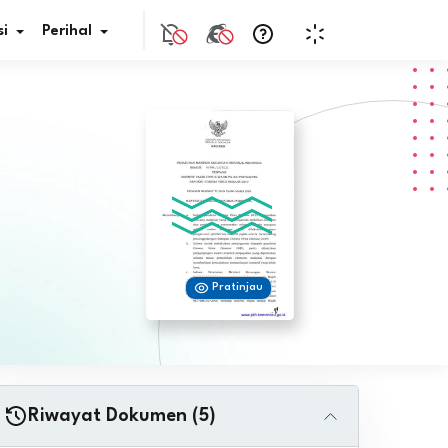
i
Perihal
if Bunga
s Pajak
ita
Pratinjau
nal HKN
tistik
nghargaan JDIH
Riwayat Dokumen (5)