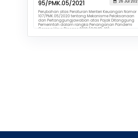
26 Jul 202
95/PMK.05/2021
Perubahan atas Peraturan Menteri Keuangan Nomor
107/PMK.05/2020 tentang Mekanisme Pelaksanaan
dan Pertanggungjawaban atas Pajak Ditanggung
Pemerintah dalam rangka Penanganan Pandemi
Corona Virus Disease 2019 (COVID-19)