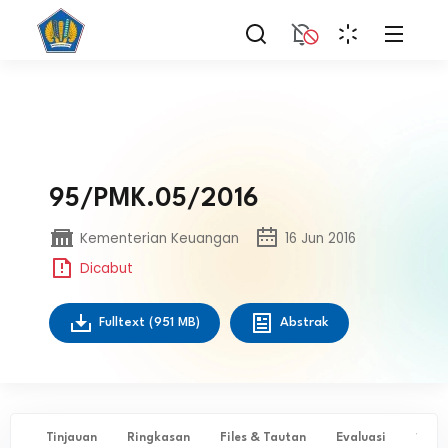
95/PMK.05/2016
Kementerian Keuangan
16 Jun 2016
Dicabut
Fulltext
(951 MB)
Abstrak
Tinjauan
Ringkasan
Files & Tautan
Evaluasi
✨ Ta