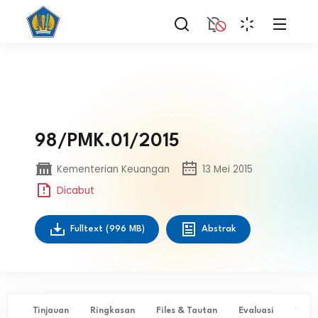
98/PMK.01/2015
Kementerian Keuangan
13 Mei 2015
Dicabut
Fulltext
(996 MB)
Abstrak
Tinjauan
Ringkasan
Files & Tautan
Evaluasi
✨ Ta