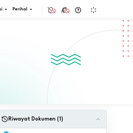
i
Perihal
if Bunga
s Pajak
ita
nal HKN
tistik
nghargaan JDIH
Riwayat Dokumen (1)