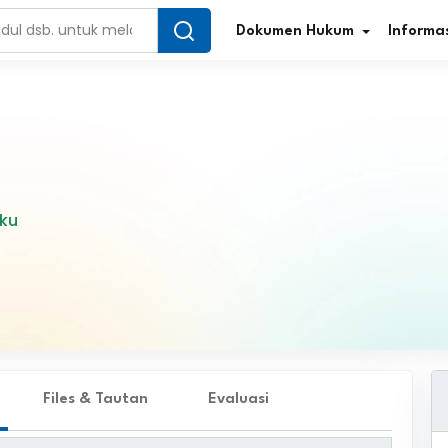
Dokumen Hukum
Informas
Infografis Regulasi
Tar
aku
Simplifikasi Regulasi
Kur
Direktori Regulasi
Ber
Program Perencanaan
Jur
Penelitian/Pengkajian Hukum
Sta
Video Sosialisasi
Pe
Files & Tautan
Evaluasi
Kamus Hukum