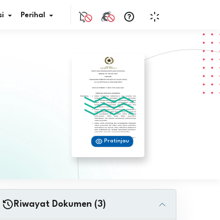
i
Perihal
if Bunga
s Pajak
ita
Pratinjau
nal HKN
tistik
nghargaan JDIH
Riwayat Dokumen (3)