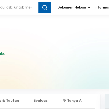
Dokumen Hukum
Informas
Infografis Regulasi
Tar
aku
Simplifikasi Regulasi
Kur
Direktori Regulasi
Ber
Program Perencanaan
Jur
Penelitian/Pengkajian Hukum
Sta
Video Sosialisasi
Pe
es & Tautan
Evaluasi
✨ Tanya AI
Kamus Hukum