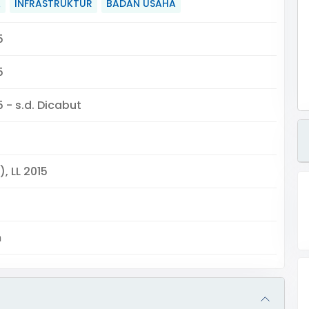
A
INFRASTRUKTUR
BADAN USAHA
5
5
 - s.d. Dicabut
), LL 2015
m