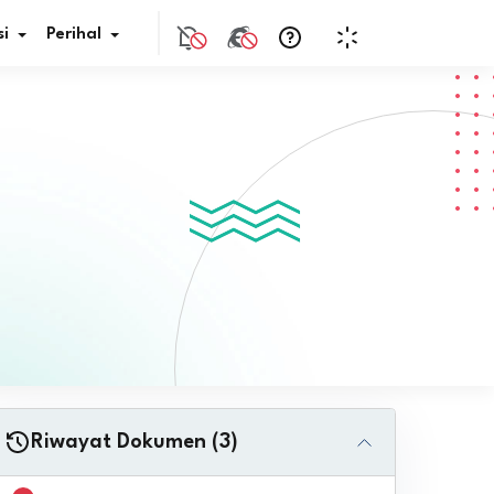
i
Perihal
if Bunga
s Pajak
ita
nal HKN
tistik
nghargaan JDIH
Riwayat Dokumen (3)