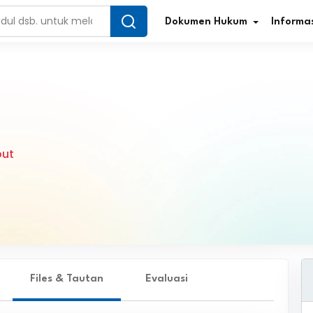
Dokumen Hukum
Informas
Infografis Regulasi
Tar
but
Simplifikasi Regulasi
Kur
Direktori Regulasi
Ber
Program Perencanaan
Jur
Penelitian/Pengkajian Hukum
Sta
Video Sosialisasi
Pe
Files & Tautan
Evaluasi
Kamus Hukum