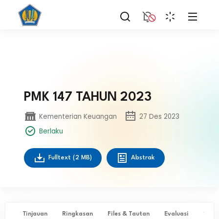
PMK 147 TAHUN 2023
Kementerian Keuangan
27 Des 2023
Berlaku
Fulltext
(2 MB)
Abstrak
Tinjauan
Ringkasan
Files & Tautan
Evaluasi
✨ Ta