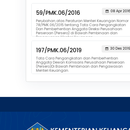
08 Apr 201
59/PMK.06/2016
Perubahan atas Peraturan Menteri Keuangan Nomor
78/PMK.06/2015 tentang Tata Cara Pengangkatan
Dan Pemberhentian Anggota Direksi Perusahaan
Perseroan (Persero) di Bawah Pembinaan dan
Pengawasan Menteri Keuangan.
30 Des 201
197/PMK.06/2019
Tata Cara Pengangkatan dan Pemberhentian
Anggota Dewan Komisaris Perusahaan Perseroan
(Persero)Di Bawah Pembinaan dan Pengawasan
Menteri Keuangan.