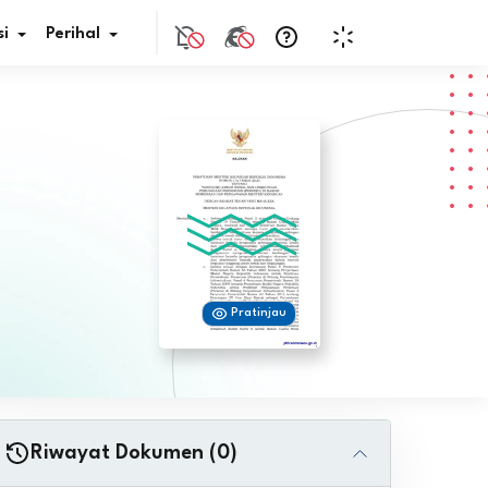
i
Perihal
if Bunga
s Pajak
ita
Pratinjau
nal HKN
tistik
nghargaan JDIH
Riwayat Dokumen (0)