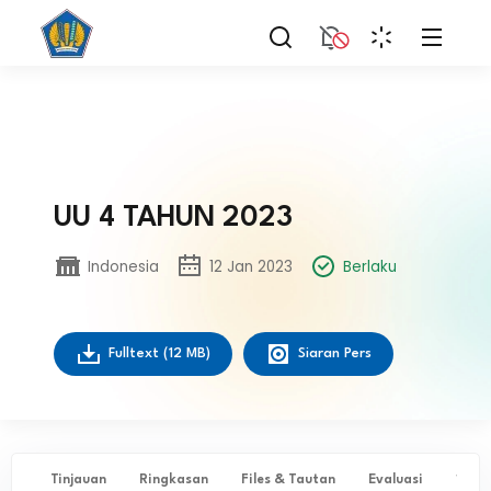
UU 4 TAHUN 2023
Indonesia
12 Jan 2023
Berlaku
Fulltext
(12 MB)
Siaran Pers
Tinjauan
Ringkasan
Files & Tautan
Evaluasi
✨ Ta