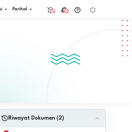
i
Perihal
if Bunga
s Pajak
ita
nal HKN
tistik
nghargaan JDIH
Riwayat Dokumen (2)