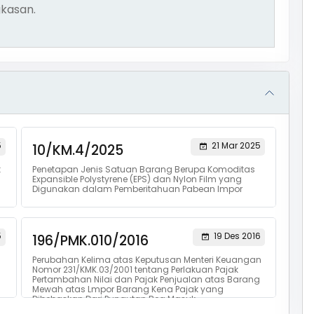
kasan.
5
21 Mar 2025
10/KM.4/2025
k
Penetapan Jenis Satuan Barang Berupa Komoditas
Expansible Polystyrene (EPS) dan Nylon Film yang
Digunakan dalam Pemberitahuan Pabean Impor
5
19 Des 2016
196/PMK.010/2016
Perubahan Kelima atas Keputusan Menteri Keuangan
Nomor 231/KMK.03/2001 tentang Perlakuan Pajak
Pertambahan Nilai dan Pajak Penjualan atas Barang
Mewah atas Lmpor Barang Kena Pajak yang
Dibebaskan Dari Pungutan Bea Masuk.