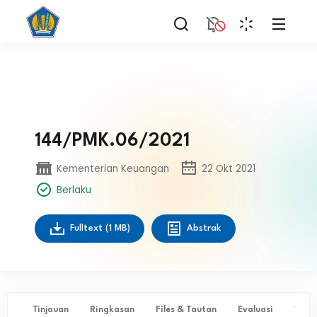
144/PMK.06/2021
Kementerian Keuangan
22 Okt 2021
Berlaku
Fulltext
(1 MB)
Abstrak
Tinjauan
Ringkasan
Files & Tautan
Evaluasi
✨ Ta