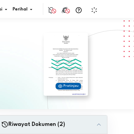
i
Perihal
if Bunga
s Pajak
ita
Pratinjau
nal HKN
tistik
nghargaan JDIH
Riwayat Dokumen (2)