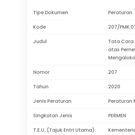
Tipe Dokumen
Peraturan
Kode
207/PMK.0
Judul
Tata Cara
atas Peme
Mengalokas
Nomor
207
Tahun
2020
Jenis Peraturan
Peraturan 
Singkatan Jenis
PERMEN
T.E.U. (Tajuk Entri Utama)
Kementeri