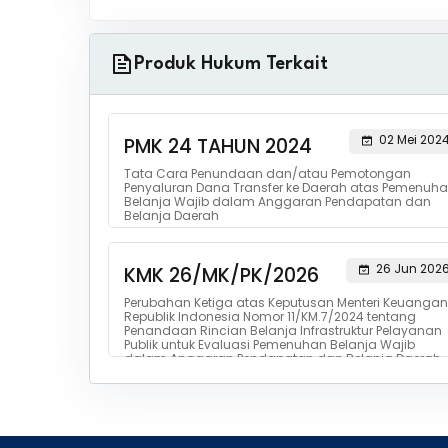
Produk Hukum Terkait
02 Mei 202
PMK 24 TAHUN 2024
Tata Cara Penundaan dan/atau Pemotongan
Penyaluran Dana Transfer ke Daerah atas Pemenuh
Belanja Wajib dalam Anggaran Pendapatan dan
Belanja Daerah
26 Jun 202
KMK 26/MK/PK/2026
Perubahan Ketiga atas Keputusan Menteri Keuangan
Republik Indonesia Nomor 11/KM.7/2024 tentang
Penandaan Rincian Belanja Infrastruktur Pelayanan
Publik untuk Evaluasi Pemenuhan Belanja Wajib
dalam Anggaran Pendapatan dan Belanja Daerah