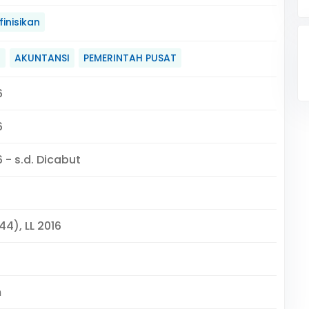
inisikan
N
AKUNTANSI
PEMERINTAH PUSAT
6
6
 - s.d. Dicabut
44), LL 2016
m