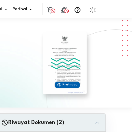
i
Perihal
if Bunga
s Pajak
ita
Pratinjau
nal HKN
tistik
nghargaan JDIH
Riwayat Dokumen (2)