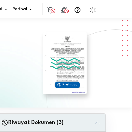
i
Perihal
if Bunga
s Pajak
ita
Pratinjau
nal HKN
tistik
nghargaan JDIH
Riwayat Dokumen (3)