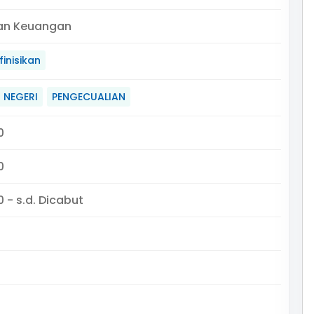
an Keuangan
inisikan
R NEGERI
PENGECUALIAN
0
0
 - s.d. Dicabut