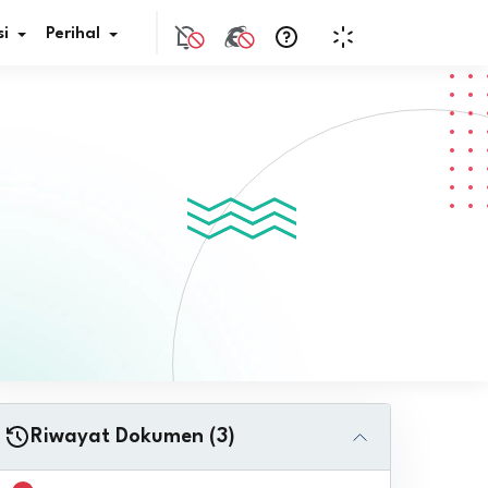
i
Perihal
if Bunga
s Pajak
ita
nal HKN
tistik
nghargaan JDIH
Riwayat Dokumen (3)