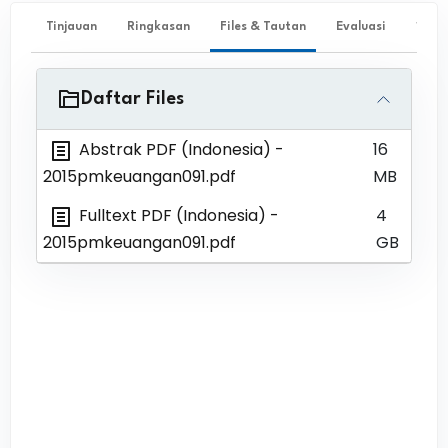
Tinjauan
Ringkasan
Files & Tautan
Evaluasi
✨ Ta
Daftar Files
Abstrak PDF (Indonesia)
-
16
2015pmkeuangan091.pdf
MB
Fulltext PDF (Indonesia)
-
4
2015pmkeuangan091.pdf
GB