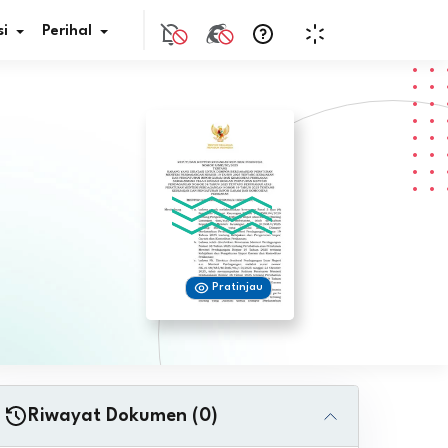
i
Perihal
if Bunga
s Pajak
ita
Pratinjau
nal HKN
tistik
nghargaan JDIH
Riwayat Dokumen (0)