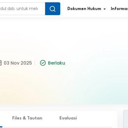
Dokumen Hukum
Informas
Infografis Regulasi
Tar
03 Nov 2025
Berlaku
Simplifikasi Regulasi
Kur
Direktori Regulasi
Ber
Program Perencanaan
Jur
Penelitian/Pengkajian Hukum
Sta
Video Sosialisasi
Pe
Files & Tautan
Evaluasi
Kamus Hukum