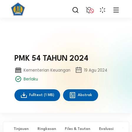
PMK 54 TAHUN 2024
Kementerian Keuangan
19 Agu 2024
Berlaku
Fulltext
(1 MB)
Abstrak
Tinjauan
Ringkasan
Files & Tautan
Evaluasi
✨ Ta