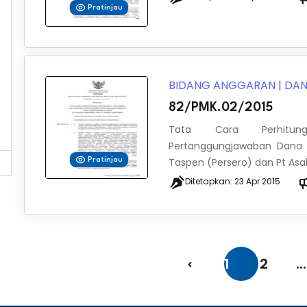
Pratinjau
BIDANG ANGGARAN
|
DAN
82/PMK.02/2015
Tata Cara Perhitung
Pertanggungjawaban Dana B
Taspen (Persero) dan Pt Asabr
Pratinjau
Ditetapkan:
23 Apr 2015
1
2
...