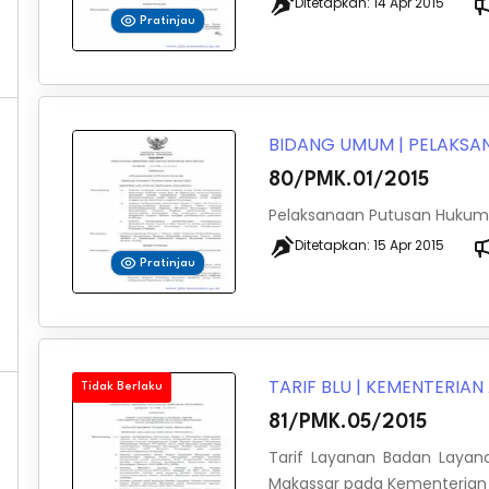
Ditetapkan:
14 Apr 2015
Pratinjau
BIDANG UMUM
|
PELAKSA
80/PMK.01/2015
Pelaksanaan Putusan Hukum
Ditetapkan:
15 Apr 2015
Pratinjau
TARIF BLU
|
KEMENTERIA
Tidak Berlaku
81/PMK.05/2015
Tarif Layanan Badan Layan
Makassar pada Kementeria