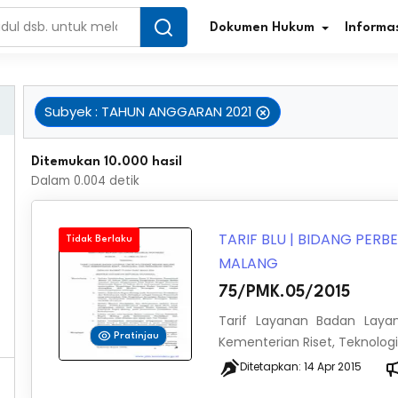
Dokumen Hukum
Informas
Subyek
:
TAHUN ANGGARAN 2021
Infografis Regulasi
Tar
Ditemukan 10.000 hasil
Dalam
0.004
detik
Simplifikasi Regulasi
Kur
Direktori Regulasi
Ber
TARIF BLU
|
BIDANG PER
Tidak Berlaku
MALANG
Program Perencanaan
Jur
75/PMK.05/2015
Penelitian/Pengkajian Hukum
Sta
Tarif Layanan Badan Laya
Pratinjau
Kementerian Riset, Teknologi
Video Sosialisasi
Pe
Ditetapkan:
14 Apr 2015
Kamus Hukum