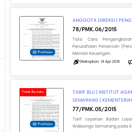
ANGGOTA DIREKSI
|
PENG
78/PMK.06/2015
Tata Cara Pengangkatan
Perusahaan Perseroan (Per
Menteri Keuangan.
Pratinjau
Ditetapkan:
14 Apr 2015
TARIF BLU
|
INSTITUT AGA
Tidak Berlaku
SEMARANG
|
KEMENTERI
77/PMK.05/2015
Tarif Layanan Badan Lay
Pratinjau
Walisongo Semarang pada 