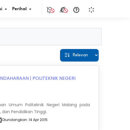
i
Perihal
if Bunga
s Pajak
ita
BENDAHARAAN
|
POLITEKNIK NEGERI
nal HKN
tistik
nan Umum Politeknik Negeri Malang pada
, dan Pendidikan Tinggi.
nghargaan JDIH
Diundangkan:
14 Apr 2015