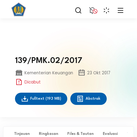
139/PMK.02/2017
Kementerian Keuangan
23 Okt 2017
Dicabut
Fulltext
(193 MB)
Abstrak
Tinjauan
Ringkasan
Files & Tautan
Evaluasi
✨ Ta